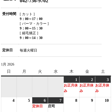
042-736-9702
受付時間
[ カット ]
9：00～17：00
[ パーマ・カラー ]
9：00～15：30
[ 縮毛矯正 ]
9：00～14：30
定休日
毎週火曜日
1月 2026
日
日
月
月
火
火
水
水
木
木
金
金
土
土
曜
曜
曜
曜
曜
曜
曜
1
2026
(1
2
2026
(1
3
2
(
日
日
日
日
日
日
日
お正月休
お正月休
お正月休
年
件
年
件
み
み
み
1
の
1
の
1
月
イ
月
イ
4
2026
5
2026
6
2026
(1
7
2026
(1
8
2026
9
2026
10
2
1
ベ
2
ベ
3
定休日
庄司
年
年
年
件
年
件
年
年
日
ン
日
ン