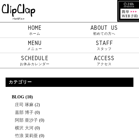
HOME
ABOUT US
ホーム
初めての方へ
MENU
STAFF
メニュー
スタッフ
SCHEDULE
ACCESS
お休みカレンダー
アクセス
カテゴリー
BLOG
(10)
庄司 琢麻
(2)
嘉部 博子
(0)
阿部 亜沙子
(0)
横沢 大河
(0)
竹浪 茉莉亜
(0)