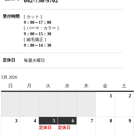
042-736-9702
受付時間
[ カット ]
9：00～17：00
[ パーマ・カラー ]
9：00～15：30
[ 縮毛矯正 ]
9：00～14：30
定休日
毎週火曜日
5月 2026
日
日
月
月
火
火
水
水
木
木
金
金
土
土
曜
曜
曜
曜
曜
曜
曜
1
2026
2
2
日
日
日
日
日
日
日
年
5
5
月
3
2026
4
2026
5
2026
(1
6
2026
(1
7
2026
8
2026
9
2
1
2
定休日
定休日
年
年
年
件
年
件
年
年
日