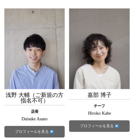
浅野 大輔（ご新規の方
嘉部 博子
指名不可）
チーフ
店長
Hiroko Kabe
Daisuke Asano
プロフィールを見る
プロフィールを見る