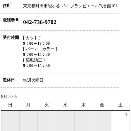
住所
東京都町田市能ヶ谷1-3-1 ブランピエール弐番館101
電話番号
042-736-9702
受付時間
[ カット ]
9：00～17：00
[ パーマ・カラー ]
9：00～15：30
[ 縮毛矯正 ]
9：00～14：30
定休日
毎週火曜日
8月 2026
日
日
月
月
火
火
水
水
木
木
金
金
土
土
曜
曜
曜
曜
曜
曜
曜
1
2
日
日
日
日
日
日
日
8